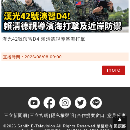
漢光42號演習D4!賴清德視導濱海打擊
直播時間：2026/08/08 09:00
more
三立新聞網
三立官網
隱私權聲明
合作提案窗口
意見反應
▲
©2026 Sanlih E-Television All Rights Reserved 版權所有 盜用必
回頂部