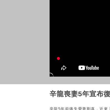
辛龍喪妻5年宣布復
辛龍5年前痛失愛妻劉真，近來