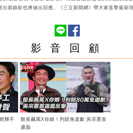
憲出面錄影也將做出回應。《三立新聞網》帶大家直擊最新
影 音 回 顧
鐙輝不
館長飆罵X你娘！判賠免道歉 吳宗憲首
露面