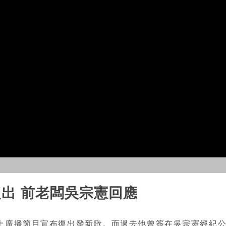
出 前老闆吳宗憲回應
上廣播節目宣布復出發新歌。而過去他曾簽在吳宗憲經紀