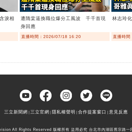
含淚相
遭隋棠逼換職位爆分工風波 千千首現
林志玲
身回應
直播時間：2026/07/18 16:20
直播時間：2
三立新聞網
三立官網
隱私權聲明
合作提案窗口
意見反應
elevision All Rights Reserved 版權所有 盜用必究 台北市內湖區舊宗路一段