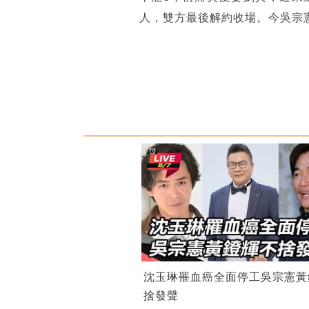
人，雙方最後解約收場。今吳宗
沈玉琳罹血癌全面停工吳宗憲黃
捨發聲