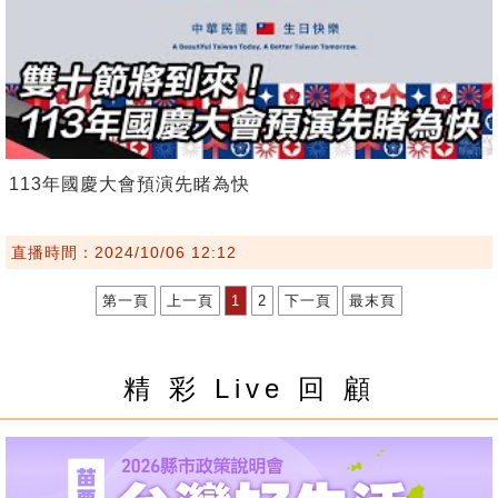
113年國慶大會預演先睹為快
直播時間：2024/10/06 12:12
第一頁
上一頁
1
2
下一頁
最末頁
精 彩 Live 回 顧