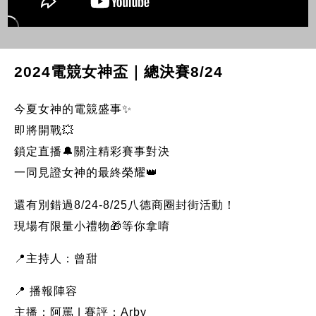
2024電競女神盃｜總決賽8/24
今夏女神的電競盛事✨
即將開戰💥
鎖定直播🔔關注精彩賽事對決
一同見證女神的最終榮耀👑
還有別錯過8/24-8/25八德商圈封街活動！
現場有限量小禮物🎁等你拿唷
📍主持人：曾甜
📍 播報陣容
主播：阿罵 | 賽評：Arby