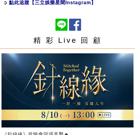
➲
點此追蹤【三立娛樂星聞Instagram】
精 彩 Live 回 顧
《針線緣》首映會現場直擊🔥