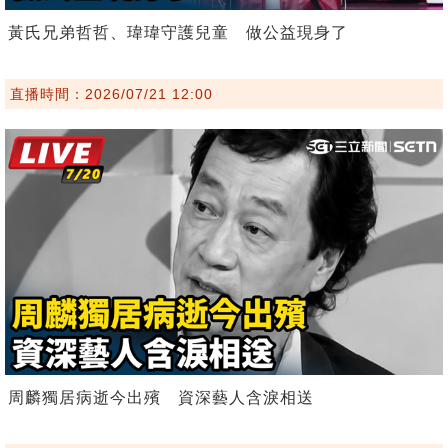
黃氏兄弟哲哲、瑋瑋守護兒童 做公益現身了
直播時間：2026/07/21 12:00
周麟獨居病逝今出殯 資深藝人含淚相送