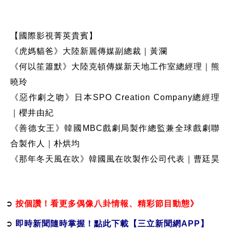
【國際影視菁英貴賓】
《虎媽貓爸》大陸新麗傳媒副總裁｜黃瀾
《何以笙簫默》大陸克頓傳媒新天地工作室總經理｜熊
曉玲
《惡作劇之吻》日本SPO Creation Company總經理
｜櫻井由紀
《善德女王》韓國MBC戲劇局製作總監兼全球戲劇聯
合製作人｜朴烘均
《那年冬天風在吹》韓國風在吹製作公司代表｜曹廷昊
➲
按個讚！看更多偶像八卦情報、精彩節目動態》
➲
即時新聞隨時掌握！點此下載【三立新聞網APP】