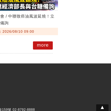
會 / 中聯致癌油風波延燒！立
糖備詢
026/08/10 09:00
more
▲
159號 02-8792-8888