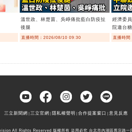
溫世政、林楚茵、吳崢痛批藍白防疫扯
經濟委員
後腿
院邀台
直播時間：2026/08/10 09:30
直播時間：2
三立新聞網
三立官網
隱私權聲明
合作提案窗口
意見反應
elevision All Rights Reserved 版權所有 盜用必究 台北市內湖區舊宗路一段