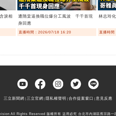
含淚相
遭隋棠逼換職位爆分工風波 千千首現
林志玲
身回應
直播時間：2026/07/18 16:20
直播時間：2
三立新聞網
三立官網
隱私權聲明
合作提案窗口
意見反應
elevision All Rights Reserved 版權所有 盜用必究 台北市內湖區舊宗路一段