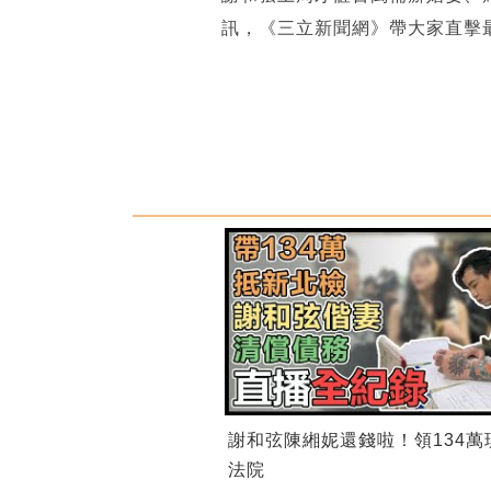
訊，《三立新聞網》帶大家直擊
謝和弦陳緗妮還錢啦！領134萬
法院