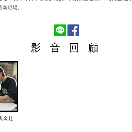
最新現場。
影 音 回 顧
現金赴