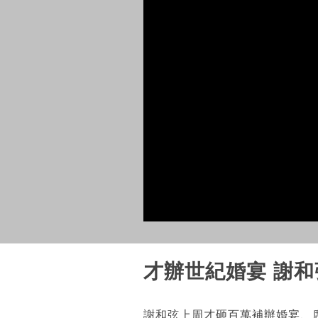
才辦世紀婚宴 謝
謝和弦上周才砸百萬補辦婚宴、