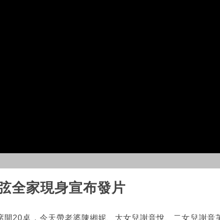
和弦全家現身宣布發片
席開20桌，今天帶老婆陳緗妮、大女兒謝音悅、二女兒謝音