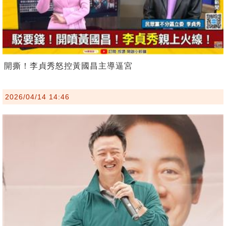
開撕！李貞秀怒控黃國昌主導逼宮
2026/04/14 14:46