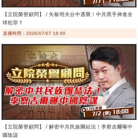
【立院榮譽顧問】 / 矢板明夫台中遇襲！中共黑手伸進全
球犯罪？
直播時間：2026/07/07 18:00
【立院榮譽顧問】 / 解密中共民族團結法！李察吉爾曝中
國陰謀