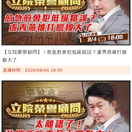
【立院榮譽顧問】 / 愈急愈會犯低級錯誤？盧秀燕被打臉
糗大了
直播時間：2026/08/04 18:00