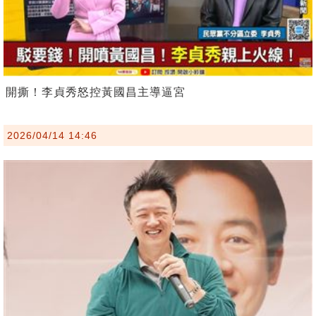
開撕！李貞秀怒控黃國昌主導逼宮
2026/04/14 14:46