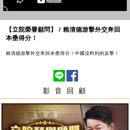
【立院榮譽顧問】 / 賴清德游擊外交奔回
本壘得分！
賴清德游擊外交奔回本壘得分！中國沒料到的反擊！
影 音 回 顧