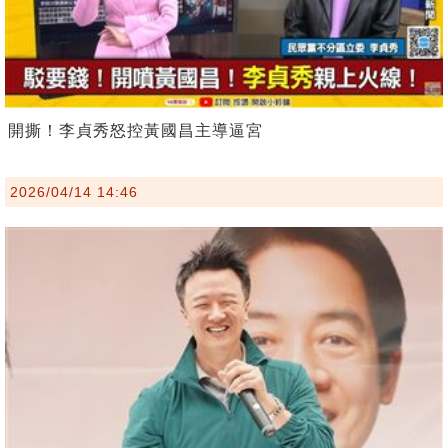
開撕！李貞秀怒控黃國昌主導逼宮
2026/04/14 14:46