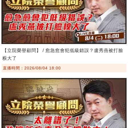
【立院榮譽顧問】 / 愈急愈會犯低級錯誤？盧秀燕被打臉
糗大了
直播時間：2026/08/04 18:00