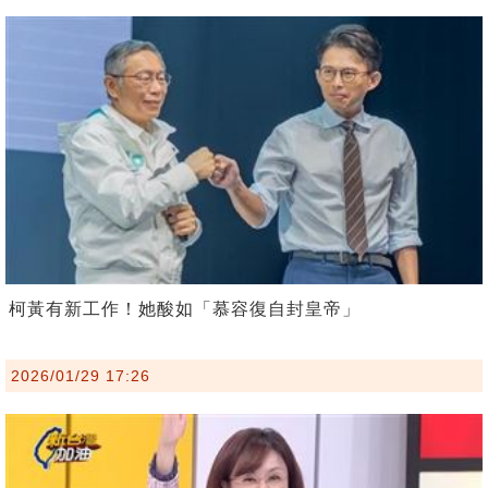
柯黃有新工作！她酸如「慕容復自封皇帝」
2026/01/29 17:26