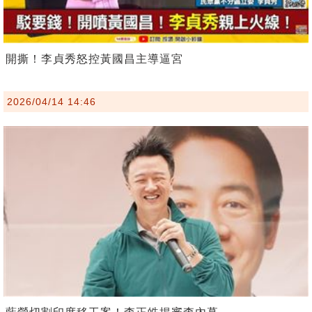
開撕！李貞秀怒控黃國昌主導逼宮
2026/04/14 14:46