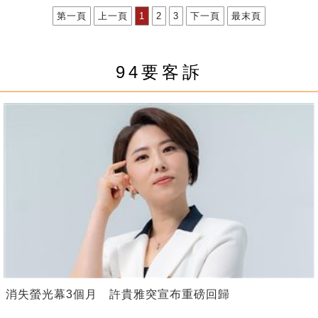
第一頁
上一頁
1
2
3
下一頁
最末頁
94要客訴
消失螢光幕3個月 許貴雅突宣布重磅回歸