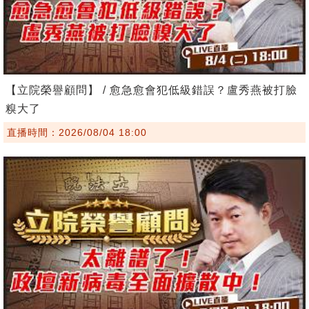
【立院榮譽顧問】 / 愈急愈會犯低級錯誤？盧秀燕被打臉
糗大了
直播時間：2026/08/04 18:00