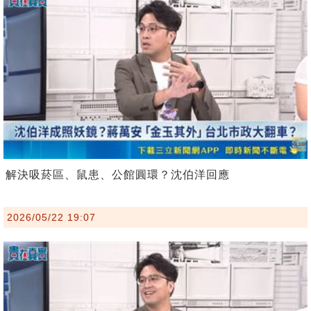
解決吸菸區、鼠患、公館圓環？沈伯洋回應
2026/05/22 19:07