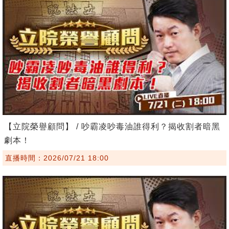
【立院榮譽顧問】 / 吵霸凌吵毒油誰得利？揭收割者暗黑
劇本！
直播時間：2026/07/21 18:00