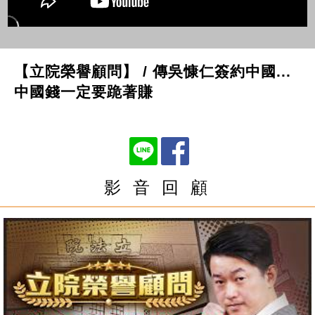
【立院榮譽顧問】 / 傳吳慷仁簽約中國...
中國錢一定要跪著賺
影 音 回 顧