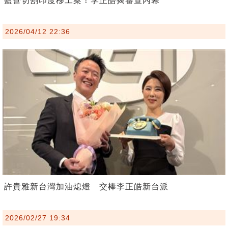
藍營切割印度移工案！李正皓揭審查內幕
2026/04/12 22:36
許貴雅新台灣加油熄燈 交棒李正皓新台派
2026/02/27 19:34