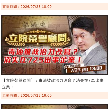
直播時間：2026/07/28 18:00
【立院榮譽顧問】 / 毒油被政治力改寫？消失在725出事
企業！
直播時間：2026/07/23 18:00