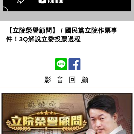
【立院榮譽顧問】 / 國民黨立院作票事
件！3Q解說立委投票過程
影 音 回 顧