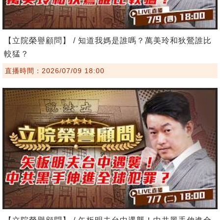
【立院榮譽顧問】 / 知道我媽是誰嗎？萬美玲和狄鶯誰比
較猛？
直播時間：2026/07/09 18:00