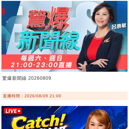
驚爆新聞線 20260809
直播時間：2026/08/09 21:00