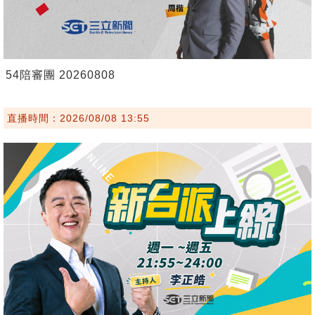
54陪審團 20260808
直播時間：2026/08/08 13:55