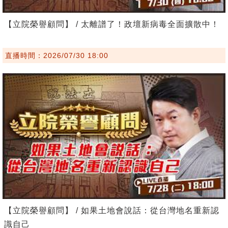
【立院榮譽顧問】 / 太離譜了！政壇新病毒全面擴散中！
直播時間：2026/07/30 18:00
【立院榮譽顧問】 / 如果土地會說話：從台灣地名重新認
識自己