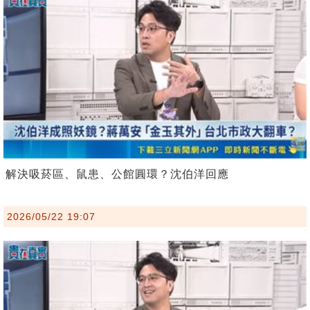
解決吸菸區、鼠患、公館圓環？沈伯洋回應
2026/05/22 19:07