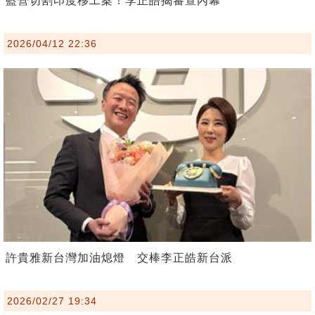
藍營切割印度移工案！李正皓揭審查內幕
2026/04/12 22:36
許貴雅新台灣加油熄燈 交棒李正皓新台派
2026/02/27 19:34