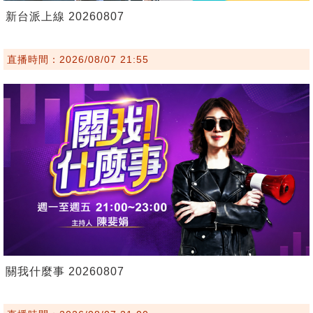
新台派上線 20260807
直播時間：2026/08/07 21:55
關我什麼事 20260807