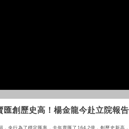
行賣匯創歷史高！楊金龍今赴立院報告
，央行為了穩定匯率，去年賣匯了164.2億，創歷史新高