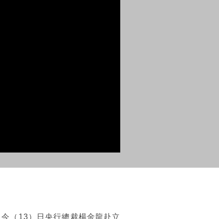
，今（13）日央行總裁楊金龍赴立