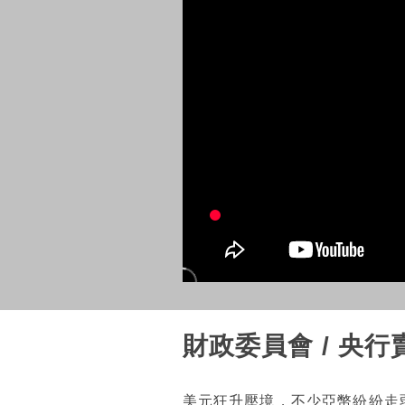
財政委員會 / 央
美元狂升壓境，不少亞幣紛紛走弱