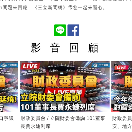
市問題來回應，《三立新聞網》帶您一起來關心。
影 音 回 顧
進口爭議
財政委員會 / 立院財委會備詢 101董事
財政委員
長賈永婕列席
安、地