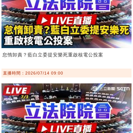
怠惰卸責？藍白立委提安樂死重啟核電公投案
直播時間：2026/07/14 09:00