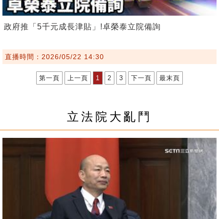
政府推「5千元成長津貼」!卓榮泰立院備詢
直播時間：2026/05/22 14:30
第一頁
上一頁
1
2
3
下一頁
最末頁
立法院大亂鬥