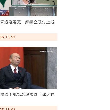
預算還沒審完 綠轟立院史上最
06 13:53
算遭砍！她點名韓國瑜：你人在
05 13:09