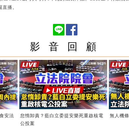
場直播。
影 音 回 顧
食安法
怠惰卸責？藍白立委提安樂死重啟核電
無人機條
公投案