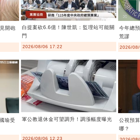
白提案砍6.6億！陳世凱：監理站可能關
罕見開砲
今年總
門
荒謬
2026/08/06 17:22
2026/08/
軍公教退休金可望調升！調漲幅度曝光
國瑜受
公視預
哪？
2026/08/06 12:23
2026/08/