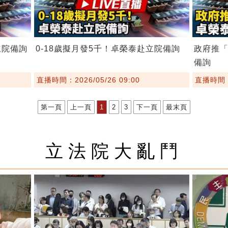
立院備詢
0-18歲擬月發5千！卓榮泰赴立院備詢
政府推「
備詢
直播時間：2026/05/26 09:00
直播時間：2
第一頁
上一頁
1
2
3
下一頁
最末頁
立法院大亂鬥