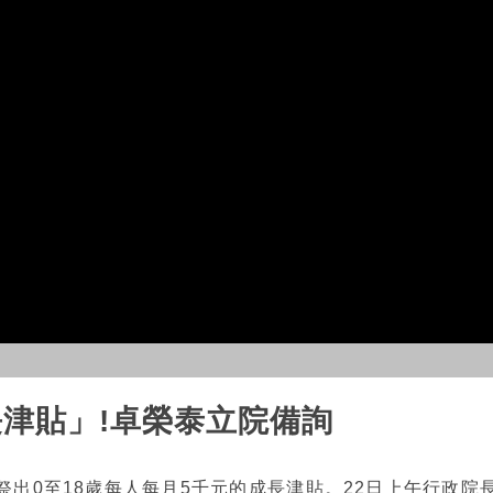
長津貼」!卓榮泰立院備詢
祭出0至18歲每人每月5千元的成長津貼。22日上午行政院