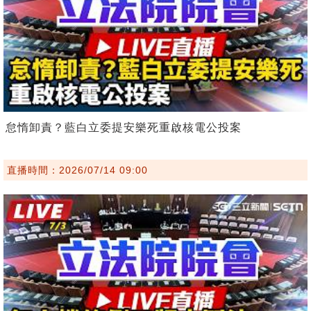
怠惰卸責？藍白立委提安樂死重啟核電公投案
直播時間：2026/07/14 09:00