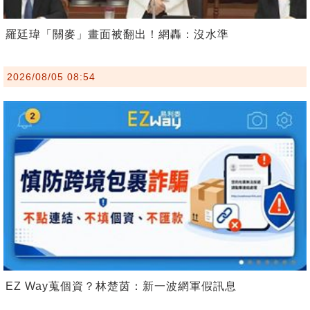
羅廷瑋「關麥」畫面被翻出！網轟：沒水準
2026/08/05 08:54
EZ Way蒐個資？林楚茵：新一波網軍假訊息