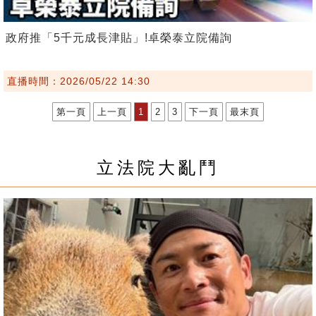
政府推「5千元成長津貼」!卓榮泰立院備詢
直播時間：2026/05/22 14:30
第一頁
上一頁
1
2
3
下一頁
最末頁
立法院大亂鬥