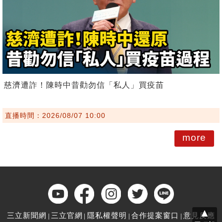
慈濟遭詐！陳時中昔勸勿信「私人」買疫苗
直播時間：2026/08/07 10:00
more
▲
三立新聞網
三立官網
隱私權聲明
合作提案窗口
意見反應