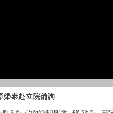
卓榮泰赴立院備詢
縣市可以顯示紅綠燈的倒數計時秒數，多數情況接近「零誤