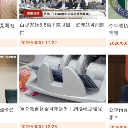
白提案砍6.6億！陳世凱：監理站可能關
罕見開砲
今年總
門
荒謬
2026/08/06 17:22
2026/08/
軍公教退休金可望調升！調漲幅度曝光
國瑜受
公視預
哪？
2026/08/06 12:23
2026/08/