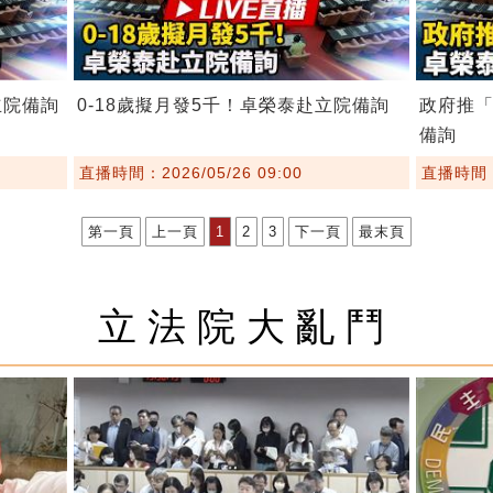
立院備詢
0-18歲擬月發5千！卓榮泰赴立院備詢
政府推「
備詢
直播時間：2026/05/26 09:00
直播時間：2
第一頁
上一頁
1
2
3
下一頁
最末頁
立法院大亂鬥