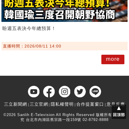
盼週五表決今年總預算！
直播時間：2026/08/11 14:00
more
三立新聞網
三立官網
隱私權聲明
合作提案窗口
意見反應
▲
©2026 Sanlih E-Television All Rights Reserved 版權所有 盜用必
回頂部
究 台北市內湖區舊宗路一段159號 02-8792-8888