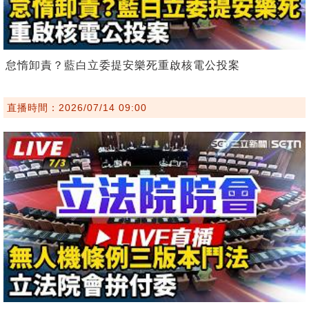
怠惰卸責？藍白立委提安樂死重啟核電公投案
直播時間：2026/07/14 09:00