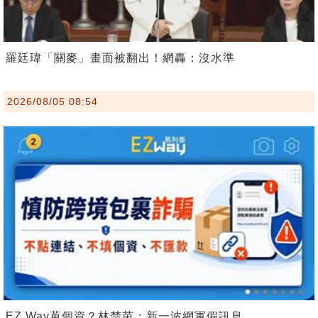
羅廷瑋「關麥」畫面被翻出！網轟：沒水準
2026/08/05 08:54
EZ Way蒐個資？林楚茵：新一波網軍假訊息