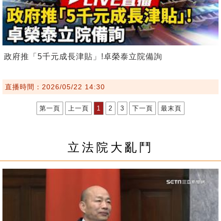
政府推「5千元成長津貼」!卓榮泰立院備詢
直播時間：2026/05/22 14:30
第一頁
上一頁
1
2
3
下一頁
最末頁
立法院大亂鬥