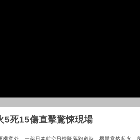
5死15傷直擊驚悚現場
軍機意外，一架日本航空飛機降落跑道時，機體竟然起火，