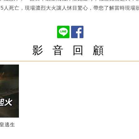
有5人死亡，現場濃烈大火讓人怵目驚心，帶您了解當時現場
影 音 回 顧
皇逃生