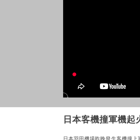
日本客機撞軍機起火
日本羽田機場昨晚發生客機撞上