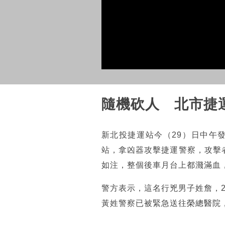
隨機砍人 北市捷
新北投捷運站今（29）日中午
站，拿凶器攻擊捷運警察，攻擊
如注，整個後車月台上都濺滿血
警方表示，這名行兇男子姓詹，
黃姓警察已被緊急送往榮總醫院