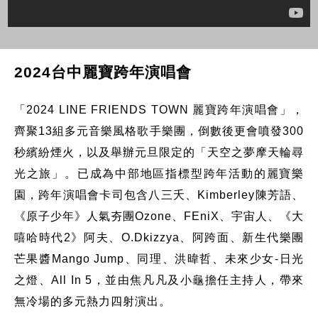
2024台中麗寶跨年演唱會
「2024 LINE FRIENDS TOWN 麗寶跨年演唱會」，
齊聚13組多元音樂風格歌手樂團，倒數後更會噴發300
秒繽紛煙火，以及舉辦元旦限定的「天空之夢摩天輪尋
光之旅」。已成為中部地區指標型跨年活動的麗寶樂
園，跨年演唱會卡司包含八三夭、Kimberley陳芳語、
《原子少年》人氣夯團Ozone、FEniX、宇宙人、《大
嘻哈時代2》阿夫、O.Dkizzya、阿跨面、新生代樂團
芒果醬Mango Jump、同理、洪暐哲、未來少女-日光
之燈、All In 5，並由焦凡凡及小龜擔任主持人，帶來
無冷場的多元熱力四射演出。