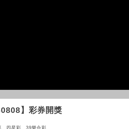
260808】彩券開獎
彩、四星彩、39樂合彩