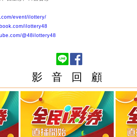
n.com/event/ilottery/
book.com/ilottery48
tube.com/@48ilottery48
影 音 回 顧