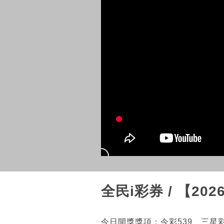
全民i彩券 / 【20
今日開獎獎項：今彩539、三星