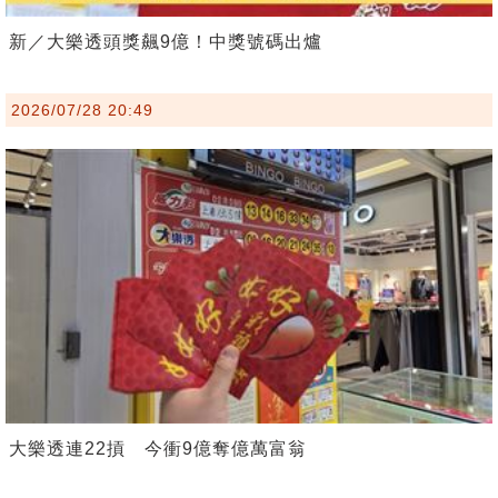
新／大樂透頭獎飆9億！中獎號碼出爐
2026/07/28 20:49
大樂透連22摃 今衝9億奪億萬富翁