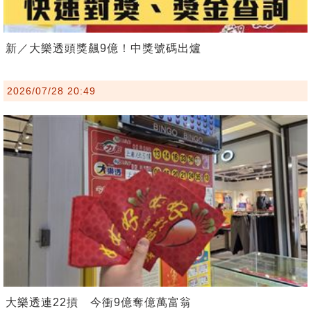
新／大樂透頭獎飆9億！中獎號碼出爐
2026/07/28 20:49
大樂透連22摃 今衝9億奪億萬富翁