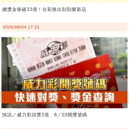
總獎金衝破33億！台彩推出刮刮樂新品
2026/08/04 17:21
快訊／威力彩頭獎2億 8／03開獎號碼