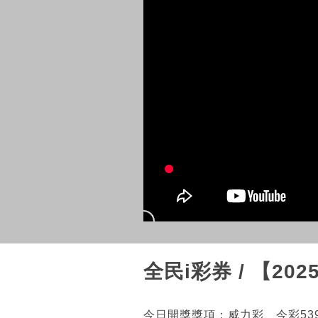
全民i彩券 / 【20
今日開獎獎項：威力彩、今彩53