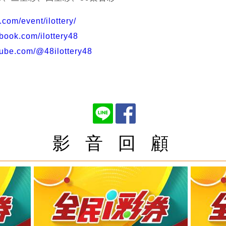
n.com/event/ilottery/
book.com/ilottery48
tube.com/@48ilottery48
影 音 回 顧