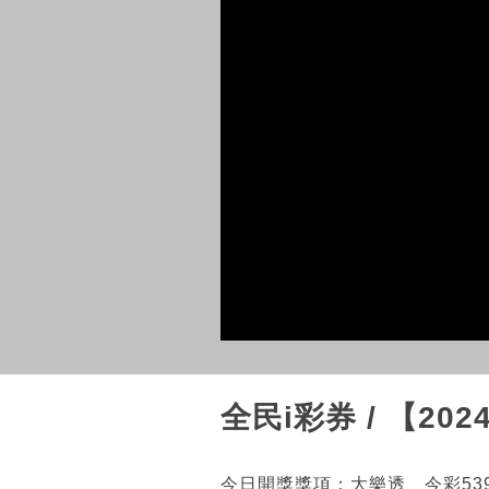
全民i彩券 / 【20
今日開獎獎項：大樂透、今彩53