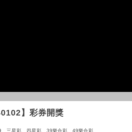
240102】彩券開獎
9、三星彩、四星彩、39樂合彩、49樂合彩