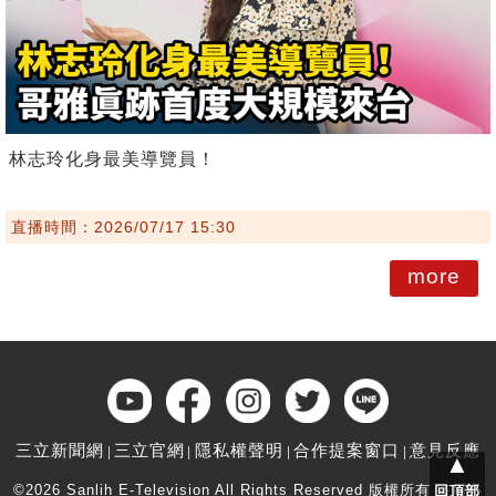
林志玲化身最美導覽員！
直播時間：2026/07/17 15:30
more
三立新聞網
三立官網
隱私權聲明
合作提案窗口
意見反應
▲
©2026 Sanlih E-Television All Rights Reserved 版權所有 盜用必
回頂部