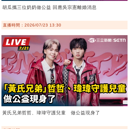
胡瓜攜三位奶奶做公益 回應吳宗憲離婚消息
直播時間：2026/07/23 13:30
黃氏兄弟哲哲、瑋瑋守護兒童 做公益現身了