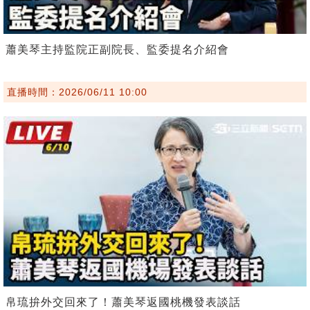
蕭美琴主持監院正副院長、監委提名介紹會
直播時間：2026/06/11 10:00
帛琉拚外交回來了！蕭美琴返國桃機發表談話