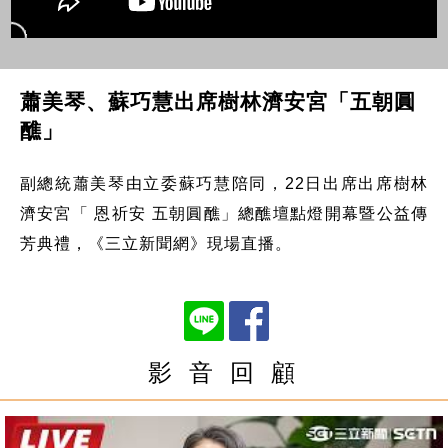
蕭美琴、蘇巧慧出席樹林濟安宮「五朝圓
醮」
副總統蕭美琴由立委蘇巧慧陪同，22日出席出席樹林
濟安宮「 恩祈安 五朝圓醮」總醮壇點燈開幕暨公益傳
芳典禮，《三立新聞網》現場直播。
影 音 回 顧