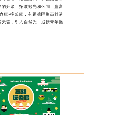
業的升級，拓展觀光和休閒，豐富
倉庫-棧貳庫，主題牆匯集高雄港
設天窗，引入自然光，迎接青年攤