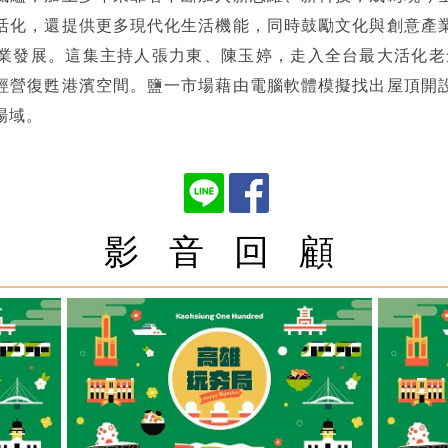
活化，還提供更多現代化生活機能，同時鼓勵文化與創意產
業發展。這集主持人張力東、陳玉婷，走入全台最大活化老
經營復甦港濱空間。鹽一市場藉由電腦軟體模擬找出屋頂開
場域。
影 音 回 顧