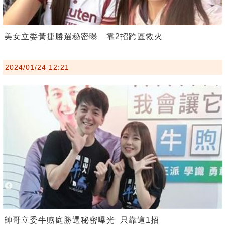
美女立委黃捷勝選秘密曝 靠2招跨區救火
2024/01/24 12:21
帥哥立委牛煦庭勝選秘密曝光 只靠這1招