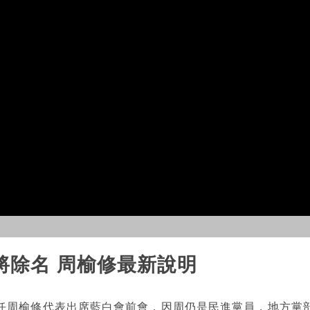
將除名 周榆修最新說明
任周榆修代表出席藍白會前會，因周仍是民進黨員，地方黨