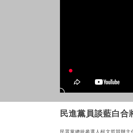
民進黨員談藍白合
民眾黨總統參選人柯文哲競辦主