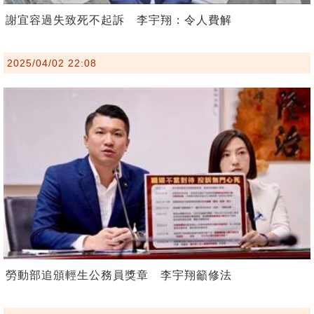
謝宜容過失致死不起訴 李宇翔：令人費解
2025/04/02 22:08
勞動部追頒輕生公務員獎章 李宇翔籲修法