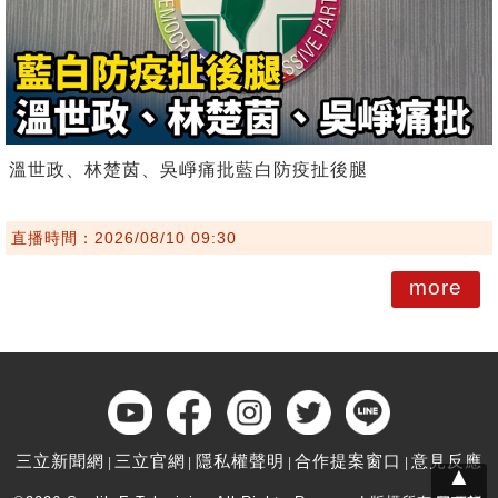
溫世政、林楚茵、吳崢痛批藍白防疫扯後腿
直播時間：2026/08/10 09:30
more
三立新聞網
三立官網
隱私權聲明
合作提案窗口
意見反應
▲