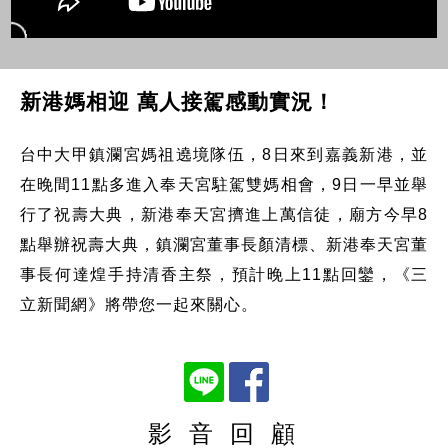
新港媽相迎 萬人接駕感動實況！
台中大甲鎮瀾宮媽祖遶境隊伍，8日來到嘉義新港，並
在晚間11點多進入奉天宮駐駕雙媽相會，9日一早並舉
行了祝壽大典，新港奉天宮擠進上萬信徒，廟方今早8
點舉辦祝壽大典，鎮瀾宮董事長顏清標、新港奉天宮董
事長何達煌手持清香主祭，預計晚上11點回鑾，《三
立新聞網》將帶您一起來關心。
影 音 回 顧