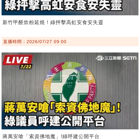
新竹甲醛炊粉延燒！綠抨擊高虹安食安失靈
直播時間：2026/07/27 09:00
蔣萬安嗆「索資佛地魔」!綠呼建公開平台