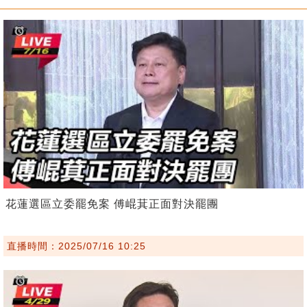
花蓮選區立委罷免案 傅崐萁正面對決罷團
直播時間：2025/07/16 10:25