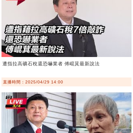
遭指拉高礦石稅還恐嚇業者 傅崐萁最新說法
直播時間：2025/04/29 14:00