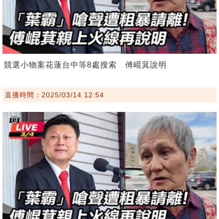
競選小物案花蓮台中等8處搜索 傅崐萁說明
直播時間：2025/03/14 12:54