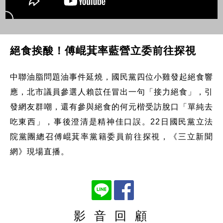
絕食挨酸！傅崐萁率藍營立委前往探視
中聯油脂問題油事件延燒，國民黨四位小雞發起絕食響
應，北市議員參選人賴苡任冒出一句「接力絕食」，引
發網友群嘲，還有參與絕食的何元楷受訪脫口「單純去
吃東西」，事後澄清是精神佳口誤。22日國民黨立法
院黨團總召傅崐萁率黨籍委員前往探視，《三立新聞
網》現場直播。
影 音 回 顧