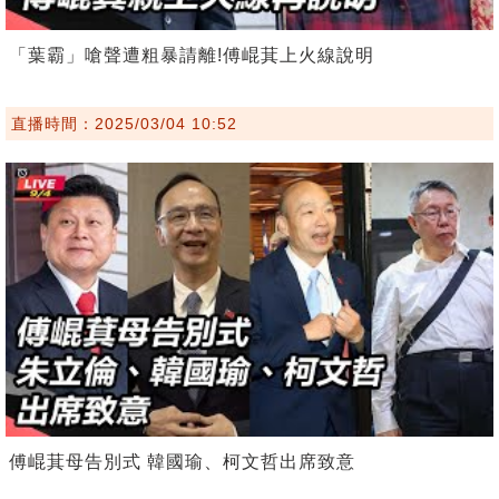
「葉霸」嗆聲遭粗暴請離!傅崐萁上火線說明
直播時間：2025/03/04 10:52
傅崐萁母告別式 韓國瑜、柯文哲出席致意