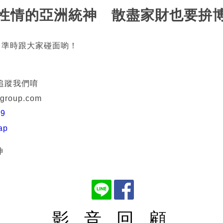
 真性情的亞洲統神 散盡家財也要拚
6點 準時跟大家碰面喲！
追蹤我們唷
roup.com
79
ap
神
影 音 回 顧