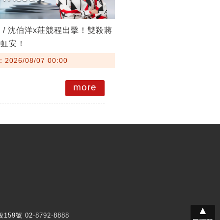
 / 沈伯洋x莊競程出擊！雙殺蔣
高虹安！
026/08/07 00:00
more
▲
159號 02-8792-8888