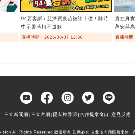
94要客訴 / 慈濟買疫苗被詐十億！陳時
貴在真實
中示警蔣柯不道歉
萬安與
直播時間：2026/08/07 12:30
直播時間：2
三立新聞網
三立官網
隱私權聲明
合作提案窗口
意見反應
elevision All Rights Reserved 版權所有 盜用必究 台北市內湖區舊宗路一段