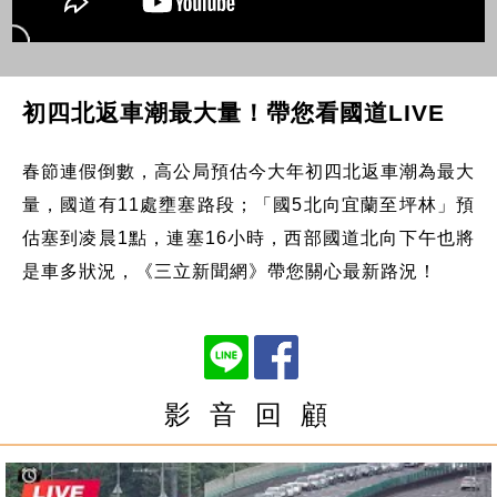
初四北返車潮最大量！帶您看國道LIVE
春節連假倒數，高公局預估今大年初四北返車潮為最大
量，國道有11處壅塞路段；「國5北向宜蘭至坪林」預
估塞到凌晨1點，連塞16小時，西部國道北向下午也將
是車多狀況，《三立新聞網》帶您關心最新路況！
影 音 回 顧