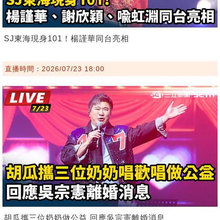
SJ東海現身101！楊謹華同台亮相
直播時間：2026/07/23 18:00
胡瓜攜三位奶奶做公益 回應吳宗憲離婚消息