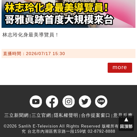
林志玲化身最美導覽員！
直播時間：2026/07/17 15:30
more
三立新聞網
三立官網
隱私權聲明
合作提案窗口
意見反應
▲
©2026 Sanlih E-Television All Rights Reserved 版權所有 盜用必
回頂部
究 台北市內湖區舊宗路一段159號 02-8792-8888