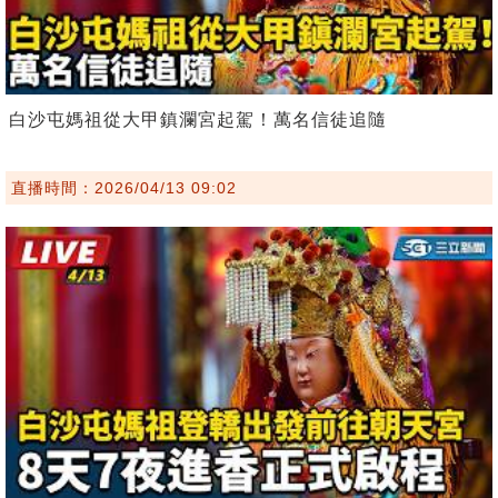
白沙屯媽祖從大甲鎮瀾宮起駕！萬名信徒追隨
直播時間：2026/04/13 09:02