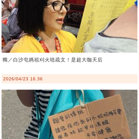
獨／白沙屯媽祖刈火唸疏文！是超大咖天后
2026/04/23 16:36