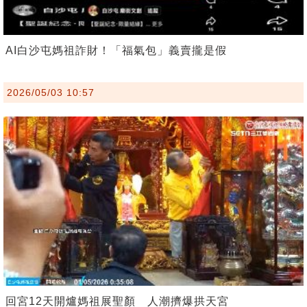
AI白沙屯媽祖詐財！「福氣包」義賣攏是假
2026/05/03 10:57
回宮12天開爐媽祖展聖顏 人潮擠爆拱天宮