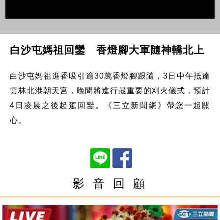
白沙屯媽祖回鑾 香燈腳大軍隨神轎北上
白沙屯媽祖進香吸引逾30萬香燈腳跟隨，3日中午抵達
雲林北港朝天宮，晚間將進行最重要的刈火儀式，預計
4日凌晨之後起駕回鑾。《三立新聞網》帶您一起關
心。
影 音 回 顧