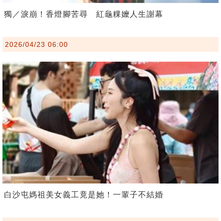
獨／淚崩！香燈腳苦尋 紅龜粿嬤人生謝幕
2026/04/23 06:00
白沙屯媽祖美女義工竟是她！一輩子不結婚