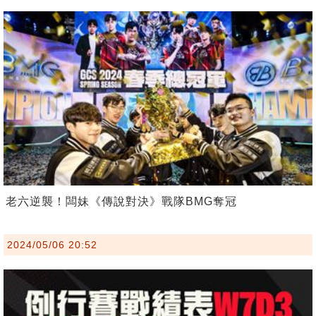
老六逆襲！闆妹《傳說對決》戰隊BMG奪冠
2024/05/06 20:52