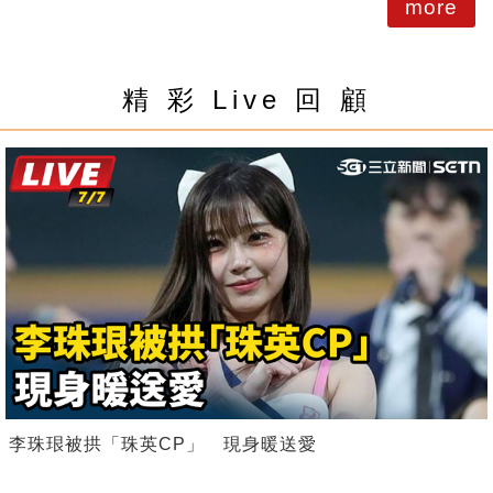
more
精 彩 Live 回 顧
李珠珢被拱「珠英CP」 現身暖送愛