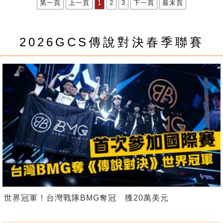
第一頁
上一頁
1
2
3
下一頁
最末頁
2026GCS傳說對決春季聯賽
世界冠軍！台灣戰隊BMG奪冠 獲20萬美元