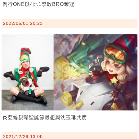
例行ONE以4比1擊敗BRO奪冠
2022/05/01 20:23
炎亞綸親曝聖誕節最想與沈玉琳共度
2021/12/29 13:00