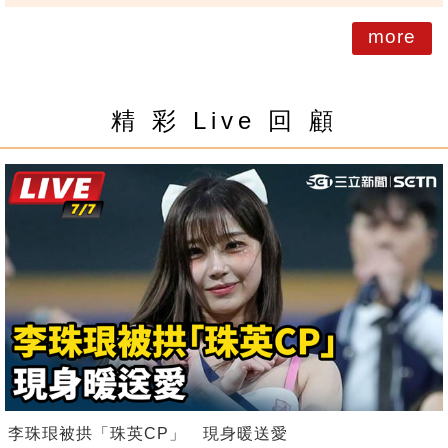
more
精 彩 Live 回 顧
李珠珢被拱「珠英CP」 現身暖送愛