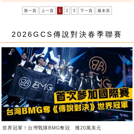
第一頁
上一頁
1
2
3
下一頁
最末頁
2026GCS傳說對決春季聯賽
世界冠軍！台灣戰隊BMG奪冠 獲20萬美元