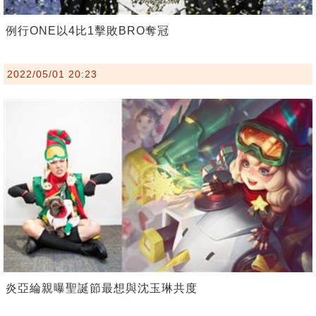
例行ONE以4比1擊敗BRO奪冠
2022/05/01 20:23
炎亞綸親曝聖誕節最想與沈玉琳共度