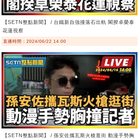
【SETN整點新聞】 / 台鐵新自強撞落石出軌 閣揆卓榮泰
花蓮視察
直播時間：2024/06/22 14:00
【SETN整點新聞】 / 孫安佐攜瓦斯火槍逛街 動漫手勢胸