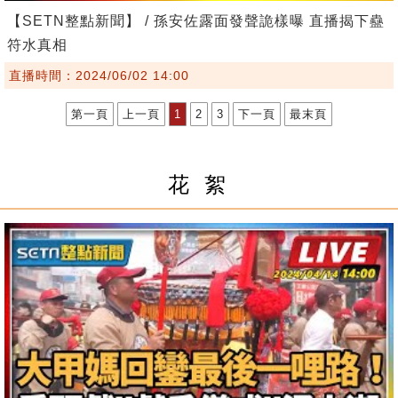
【SETN整點新聞】 / 孫安佐露面發聲詭樣曝 直播揭下蠱
符水真相
直播時間：2024/06/02 14:00
第一頁
上一頁
1
2
3
下一頁
最末頁
花 絮