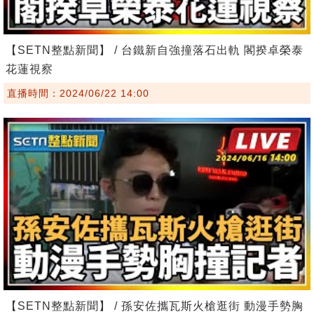
【SETN整點新聞】 / 台鐵新自強撞落石出軌 閣揆卓榮泰
花蓮視察
直播時間：2024/06/22 14:00
【SETN整點新聞】 / 孫安佐攜瓦斯火槍逛街 動漫手勢胸