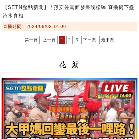
【SETN整點新聞】 / 孫安佐露面發聲詭樣曝 直播揭下蠱
符水真相
直播時間：2024/06/02 14:00
第一頁
上一頁
1
2
3
下一頁
最末頁
花 絮