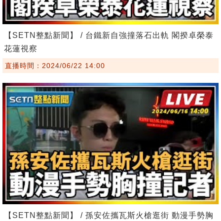
【SETN整點新聞】 / 台鐵新自強撞落石出軌 閣揆卓榮泰
花蓮視察
直播時間：2024/06/22 14:00
【SETN整點新聞】 / 孫安佐攜瓦斯火槍逛街 動漫手勢胸