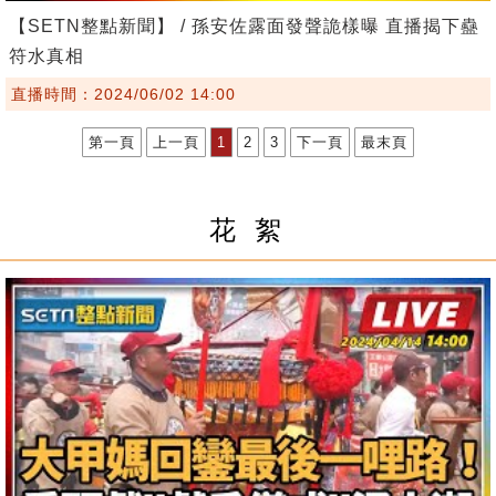
【SETN整點新聞】 / 孫安佐露面發聲詭樣曝 直播揭下蠱
符水真相
直播時間：2024/06/02 14:00
第一頁
上一頁
1
2
3
下一頁
最末頁
花 絮