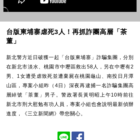
台版柬埔寨虐死3人！再抓詐團高層「茶
董」
新北警方近日破獲一起「台版柬埔寨」詐騙集團，分別
在新北市淡水、桃園市中壢區救出58人，另在中壢有2
男、1女遭受虐致死並遭棄屍在桃園龜山、南投日月潭
山區，專案小組昨（4日）深夜再逮捕一名詐騙集團高
層綽號「茶董」男子。警政署長黃明昭上午10時前往
新北市刑大慰勉有功人員，專案小組也會說明最新偵辦
進度，《三立新聞網》帶您關心。