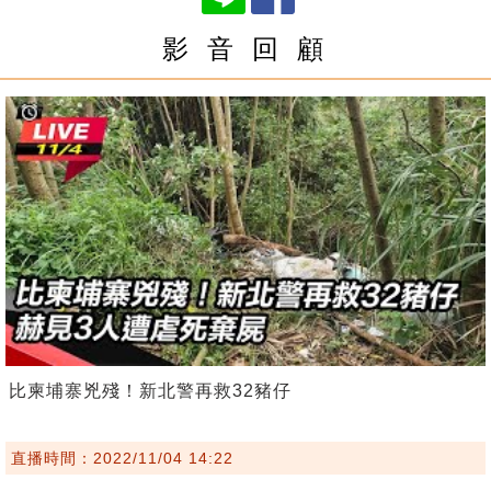
影 音 回 顧
比柬埔寨兇殘！新北警再救32豬仔
直播時間：2022/11/04 14:22