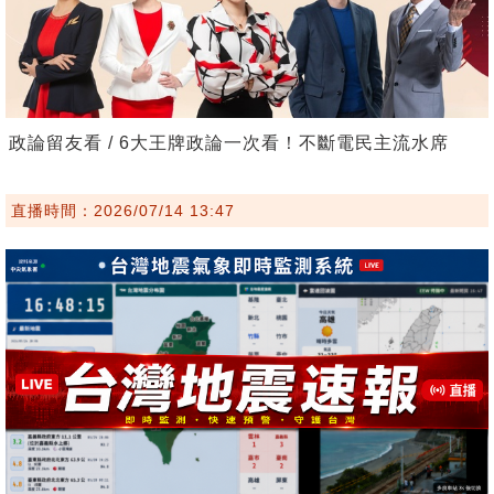
政論留友看 / 6大王牌政論一次看！不斷電民主流水席
直播時間：2026/07/14 13:47