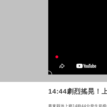
14:44劇烈搖晃
臺東縣池上鄉14時44分發生規