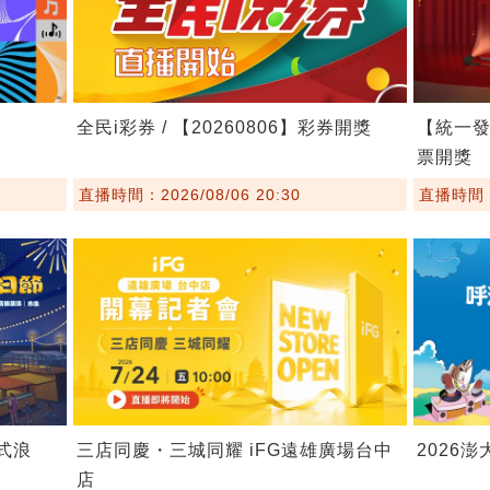
全民i彩券 / 【20260806】彩券開獎
【統一發票
票開獎
直播時間：2026/08/06 20:30
直播時間：2
埕式浪
三店同慶・三城同耀 iFG遠雄廣場台中
2026
店