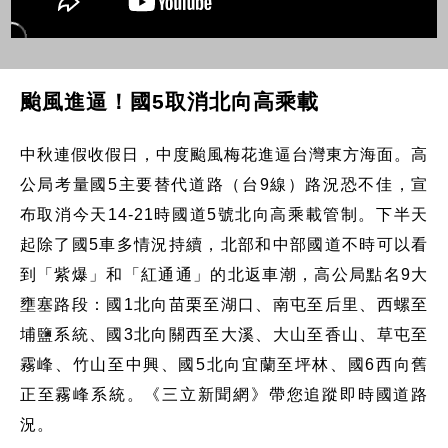
颱風進逼！國5取消北向高乘載
中秋連假收假日，中度颱風梅花進逼台灣東方海面。高
公局考量國5主要替代道路（台9線）路況恐不佳，宣
布取消今天14-21時國道5號北向高乘載管制。下半天
起除了國5車多情況持續，北部和中部國道不時可以看
到「紫爆」和「紅通通」的北返車潮，高公局點名9大
壅塞路段：國1北向苗栗至湖口、南屯至后里、西螺至
埔鹽系統、國3北向關西至大溪、大山至香山、草屯至
霧峰、竹山至中興、國5北向宜蘭至坪林、國6西向舊
正至霧峰系統。《三立新聞網》帶您追蹤即時國道路
況。