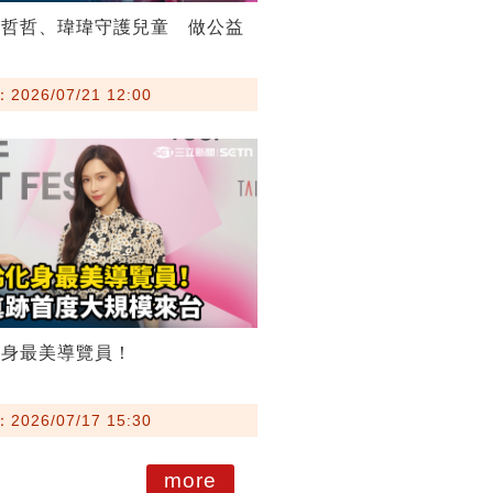
弟哲哲、瑋瑋守護兒童 做公益
026/07/21 12:00
化身最美導覽員！
026/07/17 15:30
more