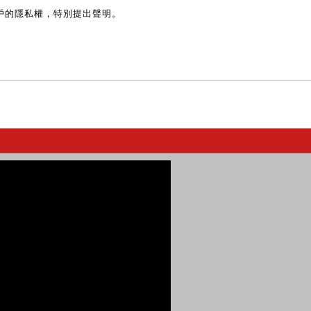
戶的隱私權，特別提出聲明。