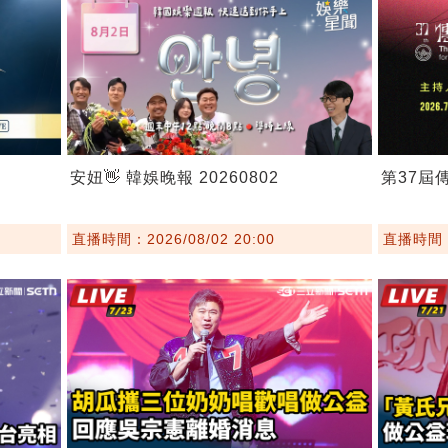
安妞👋 韓娛晚報 20260802
第37屆
直播時間：2026/08/02 20:00
直播時間：2