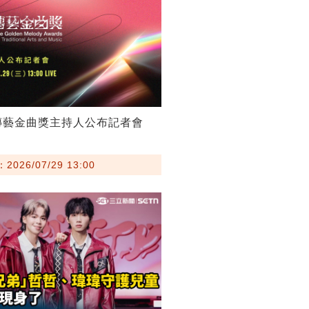
傳藝金曲獎主持人公布記者會
026/07/29 13:00