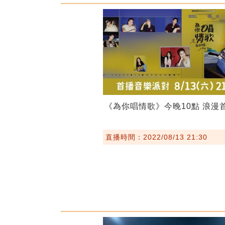
《為你唱情歌》今晚10點 浪漫首
直播時間：2022/08/13 21:30